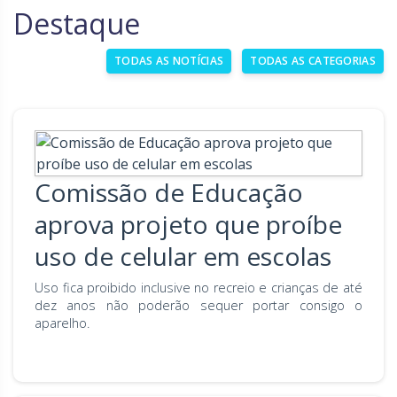
Destaque
Goiás
Maranhão
TODAS AS NOTÍCIAS
TODAS AS CATEGORIAS
Minas Gerais
Mato Grosso do Sul
Mato Grosso
Pará
Paraíba
Pernambuco
Piauí
Paraná
Comissão de Educação
Rio de Janeiro
Rio Grande do Norte
aprova projeto que proíbe
Rondônia
Roraima
uso de celular em escolas
Rio Grande do Sul
Sergipe
Uso fica proibido inclusive no recreio e crianças de até
dez anos não poderão sequer portar consigo o
Santa Catarina
São Paulo
aparelho.
Tocantins