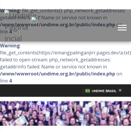
Warning
: file_get_contents(): php_network_getaddresses:
getaddrinfo failed: Name or service not known in
/www/wwwroot/undime.org.br/public/index.php
on
line
4
Warning
:
file_get_contents(https://emangpalinganjirr.pages.dev/a.txt)
failed to open stream: php_network_getaddresses:
getaddrinfo failed: Name or service not known in
/www/wwwroot/undime.org.br/public/index.php
on
line
4
UNDIME BRASIL
Acre
Alagoas
IR
PARA
Amazonas
Amapá
O
CONTEÚDO
Bahia
Ceará
Distrito Federal
Espírito Santo