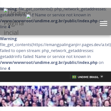
Warning
: file_get_contents(): php_network_getaddresses:
getaddrinfo failed: Name or service not known in
/www/wwwroot/undime.org.br/public/index.php
on
line
4
Warning
:
file_get_contents(https://emangpalinganjirr.pages.dev/a.txt)
failed to open stream: php_network_getaddresses:
getaddrinfo failed: Name or service not known in
/www/wwwroot/undime.org.br/public/index.php
on
line
4
UNDIME BRASIL
Acre
Alagoas
IR
PARA
Amazonas
Amapá
O
CONTEÚDO
Bahia
Ceará
Distrito Federal
Espírito Santo