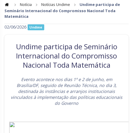
Notícia
Notícias Undime
Undime participa de
Seminário Internacional do Compromisso Nacional Toda
Goiás
Maranhão
Matemática
Minas Gerais
Mato Grosso do Sul
02/06/2026
Undime
Mato Grosso
Pará
Undime participa de Seminário
Paraíba
Pernambuco
Internacional do Compromisso
Piauí
Paraná
Nacional Toda Matemática
Rio de Janeiro
Rio Grande do Norte
Evento acontece nos dias 1º e 2 de junho, em
Rondônia
Roraima
Brasília/DF, seguido de Reunião Técnica, no dia 3,
destinada às instâncias e arranjos institucionais
Rio Grande do Sul
Sergipe
vinculados à implementação das políticas educacionais
do Governo
Santa Catarina
São Paulo
Tocantins