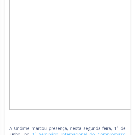
A Undime marcou presença, nesta segunda-feira, 1° de
junho, no
1º Seminário Internacional do Compromisso