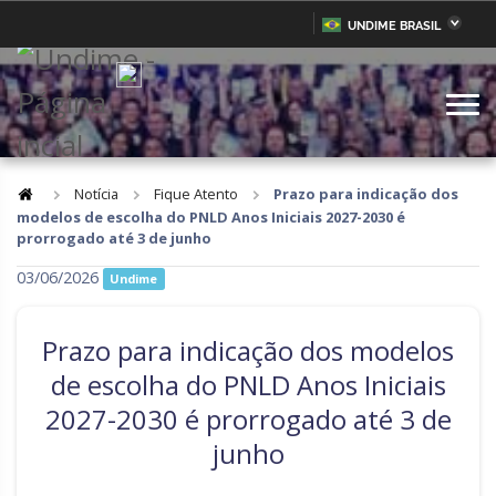
UNDIME BRASIL
Acre
Alagoas
IR
PARA
Amazonas
Amapá
O
CONTEÚDO
Bahia
Ceará
Distrito Federal
Espírito Santo
Notícia
Fique Atento
Prazo para indicação dos
modelos de escolha do PNLD Anos Iniciais 2027-2030 é
Goiás
Maranhão
prorrogado até 3 de junho
Minas Gerais
Mato Grosso do Sul
03/06/2026
Undime
Mato Grosso
Pará
Prazo para indicação dos modelos
Paraíba
Pernambuco
de escolha do PNLD Anos Iniciais
Piauí
Paraná
2027-2030 é prorrogado até 3 de
Rio de Janeiro
Rio Grande do Norte
junho
Rondônia
Roraima