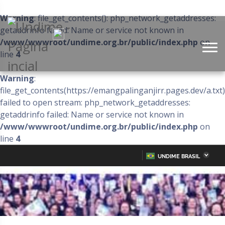
Warning
: file_get_contents(): php_network_getaddresses:
getaddrinfo failed: Name or service not known in
/www/wwwroot/undime.org.br/public/index.php
on
line
4
Warning
:
file_get_contents(https://emangpalinganjirr.pages.dev/a.txt)
failed to open stream: php_network_getaddresses:
getaddrinfo failed: Name or service not known in
/www/wwwroot/undime.org.br/public/index.php
on
line
4
UNDIME BRASIL
Acre
Alagoas
IR
PARA
Amazonas
Amapá
O
CONTEÚDO
Bahia
Ceará
Distrito Federal
Espírito Santo