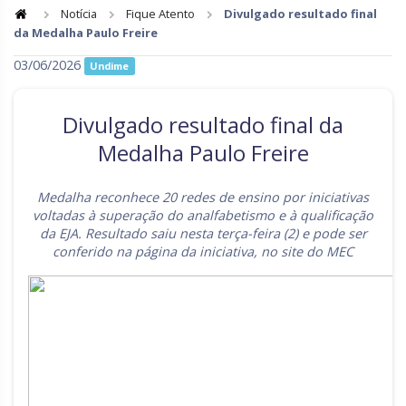
Notícia
Fique Atento
Divulgado resultado final
da Medalha Paulo Freire
Goiás
Maranhão
03/06/2026
Undime
Minas Gerais
Mato Grosso do Sul
Mato Grosso
Pará
Divulgado resultado final da
Paraíba
Pernambuco
Medalha Paulo Freire
Piauí
Paraná
Medalha reconhece 20 redes de ensino por iniciativas
Rio de Janeiro
Rio Grande do Norte
voltadas à superação do analfabetismo e à qualificação
da EJA. Resultado saiu nesta terça-feira (2) e pode ser
Rondônia
Roraima
conferido na página da iniciativa, no site do MEC
Rio Grande do Sul
Sergipe
Santa Catarina
São Paulo
Tocantins