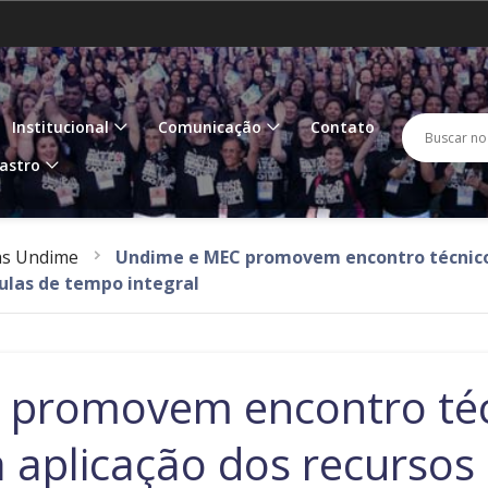
Amazonas
Amapá
IR
PARA
O
Goiás
Maranhão
M
CONTEÚDO
Busc
Buscar 
Institucional
Comunicação
Contato
Paraíba
Pernambuco
P
no
astro
porta
Rondônia
Roraima
R
as Undime
Undime e MEC promovem encontro técnico p
Tocantins
ulas de tempo integral
promovem encontro técn
a aplicação dos recursos