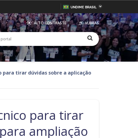
UNDIME BRASIL
Bahia
Ceará
ALTO CONTRASTE
VLIBRAS
inas Gerais
Mato Grosso do Sul
ar
no portal
iauí
Paraná
l
io Grande do Sul
Sergipe
ara tirar dúvidas sobre a aplicação
ico para tirar
 para ampliação