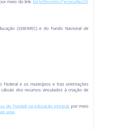
 por meio do link:
bit.ly/EncontroTecnicoRes23
.
 Educação (SEB/MEC) e do Fundo Nacional de
o Federal e os municípios e traz orientações
álculo dos recursos vinculados à criação de
uso do Fundeb na educação integral
, por meio
ais aqui
.