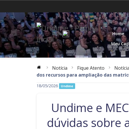
Acre
Alagoas
Distrito Federal
Espírito Santo
Home
Mato Grosso
Pará
Meu Cad
Rio de Janeiro
Rio Grande do Norte
Notícia
Fique Atento
Notíci
Santa Catarina
São Paulo
dos recursos para ampliação das matríc
18/05/2026
Undime
Undime e MEC 
dúvidas sobre 