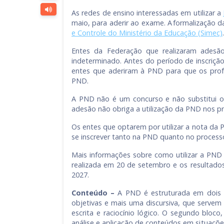
As redes de ensino interessadas em utilizar a
maio, para aderir ao exame. A formalização d
e Controle do Ministério da Educação (Simec)
.
Entes da Federação que realizaram adesão e
indeterminado. Antes do período de inscriçã
entes que aderiram à PND para que os profe
PND.
A PND não é um concurso e não substitui os 
adesão não obriga a utilização da PND nos pro
Os entes que optarem por utilizar a nota da 
se inscrever tanto na PND quanto no processo
Mais informações sobre como utilizar a PN
realizada em 20 de setembro e os resultados
2027.
Conteúdo –
A PND é estruturada em dois b
objetivas e mais uma discursiva, que servem
escrita e raciocínio lógico. O segundo bloco
análise e aplicação de conteúdos em situaçõ