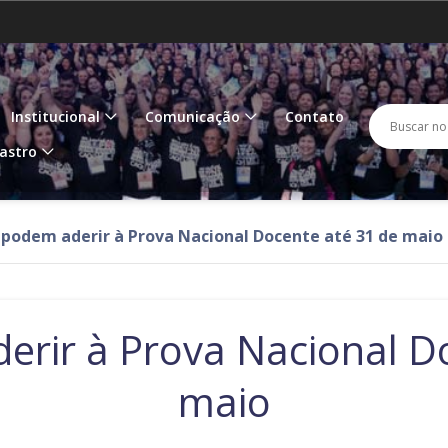
Amazonas
Amapá
IR
PARA
O
Goiás
Maranhão
M
CONTEÚDO
Busc
Buscar 
Institucional
Comunicação
Contato
Paraíba
Pernambuco
P
no
astro
porta
Rondônia
Roraima
R
 podem aderir à Prova Nacional Docente até 31 de maio
Tocantins
rir à Prova Nacional D
maio