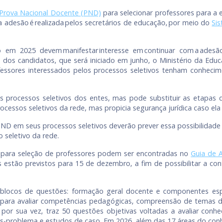
Prova Nacional Docente (PND)
para selecionar professores para a
a adesão é realizada pelos secretários de educação, por meio do
Si
m 2025 devem manifestar interesse em continuar com a adesão em
o dos candidatos, que será iniciado em junho, o Ministério da Edu
ssores interessados pelos processos seletivos tenham conhecimen
processos seletivos dos entes, mas pode substituir as etapas de
cessos seletivos da rede, mas propicia segurança jurídica caso ela 
PND em seus processos seletivos deverão prever essa possibilidade 
 seletivo da rede.
D para seleção de professores podem ser encontradas no
Guia de 
 estão previstos para 15 de dezembro, a fim de possibilitar a con
locos de questões: formação geral docente e componentes espe
 para avaliar competências pedagógicas, compreensão de temas da
, por sua vez, traz 50 questões objetivas voltadas a avaliar con
es-problema e estudos de caso. Em 2026, além das 17 áreas do con