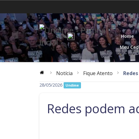
Acre
Alagoas
Distrito Federal
Espírito Santo
Home
Mato Grosso
Pará
Meu Cad
Rio de Janeiro
Rio Grande do Norte
Notícia
Fique Atento
Redes
Santa Catarina
São Paulo
28/05/2026
Undime
Redes podem ade