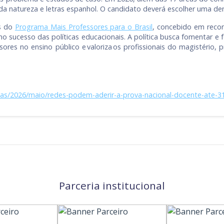
s da natureza e letras espanhol. O candidato deverá escolher uma den
s do
Programa Mais Professores para o Brasil
, concebido em reco
o sucesso das políticas educacionais. A política busca fomentar e
ores no ensino público e valoriza os profissionais do magistério,
ias/2026/maio/redes-podem-aderir-a-prova-nacional-docente-ate-3
Parceria institucional