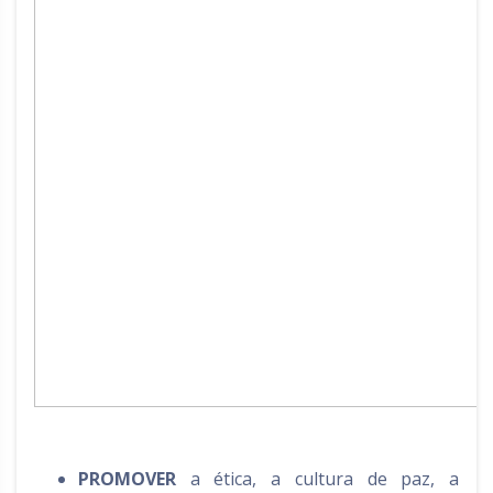
Rio Grande do Sul
Sergipe
Santa Catarina
São Paulo
Tocantins
PROMOVER
a ética, a cultura de paz, a