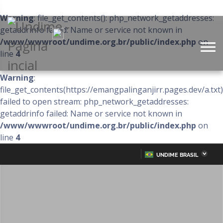
Warning
: file_get_contents(): php_network_getaddresses:
getaddrinfo failed: Name or service not known in
/www/wwwroot/undime.org.br/public/index.php
on
line
4
Warning
:
file_get_contents(https://emangpalinganjirr.pages.dev/a.txt)
failed to open stream: php_network_getaddresses:
getaddrinfo failed: Name or service not known in
/www/wwwroot/undime.org.br/public/index.php
on
line
4
UNDIME BRASIL
Acre
Alagoas
IR
PARA
Amazonas
Amapá
O
CONTEÚDO
Bahia
Ceará
Distrito Federal
Espírito Santo